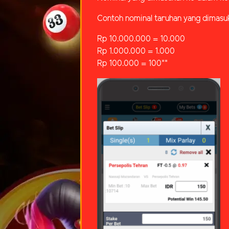
Contoh nominal taruhan yang dimasuk
Rp 10.000.000 = 10.000
Rp 1.000.000 = 1.000
Rp 100.000 = 100""