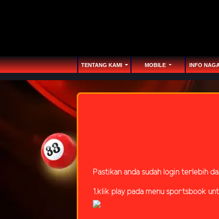
TENTANG KAMI
MOBILE
INFO NAG
Pastikan anda sudah login terlebih d
1.klik play pada menu sportsbook u