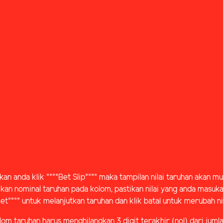
kan anda klik """"Bet Slip"""" maka tampilan nilai taruhan akan m
kan nominal taruhan pada kolom, pastikan nilai yang anda masuk
 Bet"""" untuk melanjutkan taruhan dan klik batal untuk merubah ni
m taruhan harus menghilangkan 3 digit terakhir (nol) dari juml