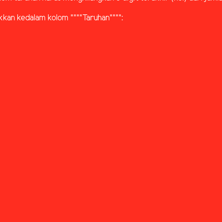
kan kedalam kolom """"Taruhan"""":