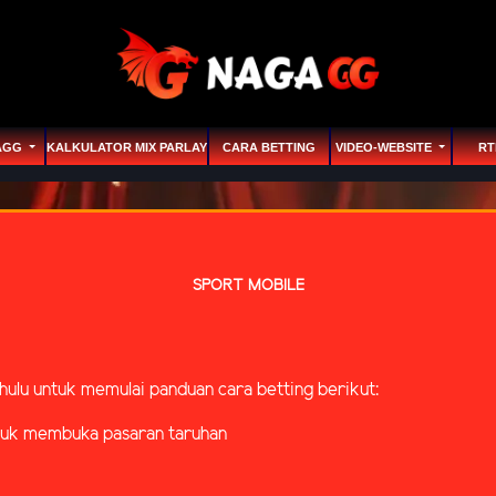
AGG
KALKULATOR MIX PARLAY
CARA BETTING
VIDEO-WEBSITE
RT
SPORT MOBILE
ahulu untuk memulai panduan cara betting berikut:
ntuk membuka pasaran taruhan