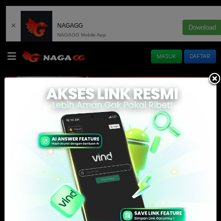
×
NAGAGG
Download
NAGAGG Mobile App
MASUK
DAFTAR
site Gaming Judi Online Terbaik & Terpercaya Dengan b
Info :
SLOT
IDNLIVE
E-LOTTERY
IDNRNG
IDNRAFFLE