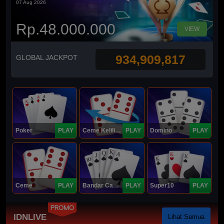
07 Aug 2026
Rp.48.000.000
VIEW
934,909,817
GLOBAL JACKPOT
Poker
PLAY
Ceme Keliling
PLAY
Domino
PLAY
Ceme
PLAY
Bandar Capsa
PLAY
Super10
PLAY
PROMO
IDNLIVE
Lihat Semua