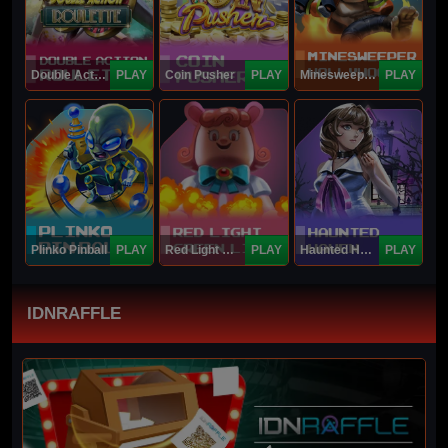
Double Action Roulette
PLAY
Coin Pusher
PLAY
Minesweeper Hollywood
PLAY
Plinko Pinball
PLAY
Red Light Green Light
PLAY
Haunted Haven
PLAY
IDNRAFFLE