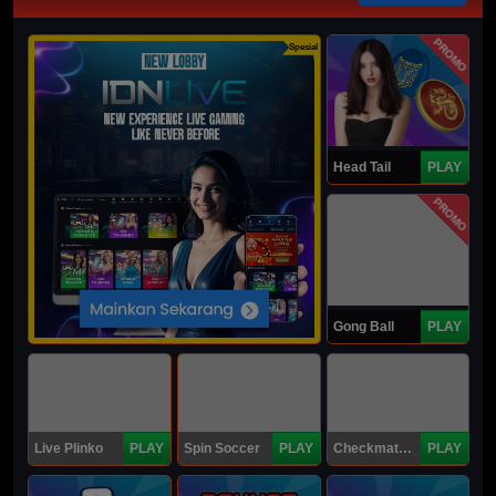
PROMO
Spesial
Head Tail
PLAY
PROMO
Gong Ball
PLAY
Live Plinko
PLAY
Spin Soccer
PLAY
Checkmate Rush
PLAY