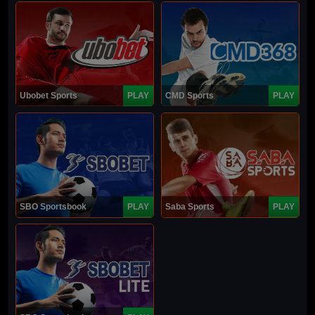
Ubobet Sports
PLAY
CMD Sports
PLAY
SBO Sportsbook
PLAY
Saba Sports
PLAY