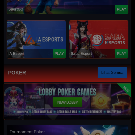
SportGG
PLAY
IA Esport
PLAY
Saba Esport
PLAY
POKER
Lihat Semua
NEW
Tournament Poker