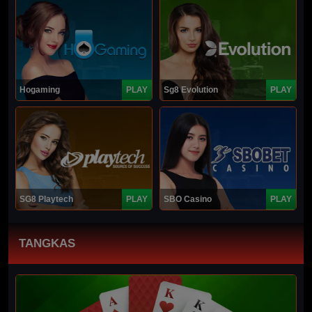
Hogaming
PLAY
Sg8 Evolution
PLAY
SG8 Playtech
PLAY
SBO Casino
PLAY
TANGKAS