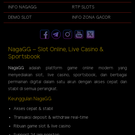
INFO NAGAGG
RTP SLOTS
DEMO SLOT
INFO ZONA GACOR
NagaGG – Slot Online, Live Casino &
Sportsbook
NagaGG
adalah platform game online modern yang
menyediakan slot, live casino, sportsbook, dan berbagai
permainan digital dalam satu akun dengan akses cepat dan
stabil di semua perangkat.
Keunggulan NagaGG
Akses cepat & stabil
Transaksi deposit & withdraw real-time
Ribuan game slot & live casino