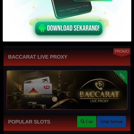
SLOT
PROMO
BACCARAT LIVE PROXY
NEW
POPULAR SLOTS
Cari
Lihat Semua