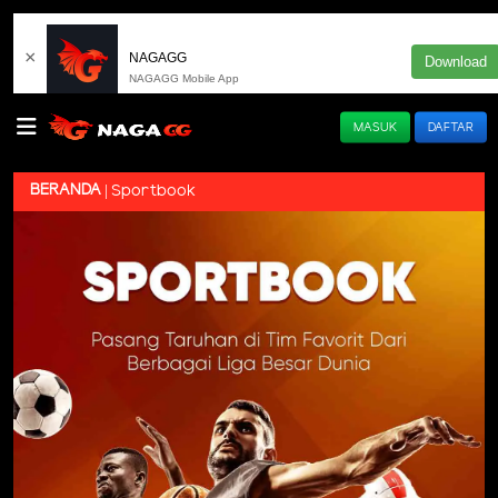
×
NAGAGG
Download
NAGAGG Mobile App
MASUK
DAFTAR
BERANDA
Sportbook