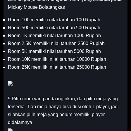
Mickey Mouse Bolatangkas
Room 100 memiliki nilai taruhan 100 Rupiah
Room 500 memiliki nilai taruhan 500 Rupiah
Room 1K memiliki nilai taruhan 1000 Rupiah
Room 2.5K memiliki nilai taruhan 2500 Rupiah
Room 5K memiliki nilai taruhan 5000 Rupiah
Room 10K memiliki nilai taruhan 10000 Rupiah
Room 25K memiliki nilai taruhan 25000 Rupiah
5.Pilih room yang anda inginkan, dan pilih meja yang
tersedia. Tiap meja hanya bisa diisi oleh 1 player, jadi
silahkan pilih meja yang belum memiliki player
didalamnya