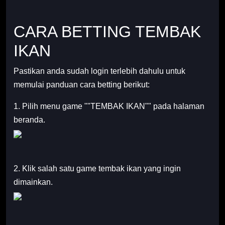
CARA BETTING TEMBAK
IKAN
Pastikan anda sudah login terlebih dahulu untuk
memulai panduan cara betting berikut:
1. Pilih menu game ""TEMBAK IKAN"" pada halaman
beranda.
2. Klik salah satu game tembak ikan yang ingin
dimainkan.