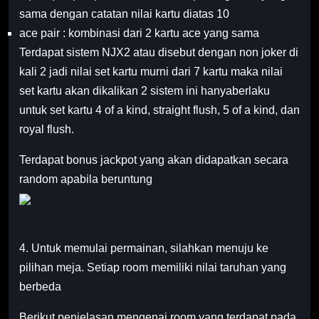
sama dengan catatan nilai kartu diatas 10
ace pair : kombinasi dari 2 kartu ace yang sama
Terdapat sistem NJX2 atau disebut dengan non joker di
kali 2 jadi nilai set kartu murni dari 7 kartu maka nilai
set kartu akan dikalikan 2 sistem ini hanyaberlaku
untuk set kartu 4 of a kind, straight flush, 5 of a kind, dan
royal flush.
Terdapat bonus jackpot yang akan didapatkan secara
random apabila beruntung
4. Untuk memulai permainan, silahkan menuju ke
pilihan meja. Setiap room memiliki nilai taruhan yang
berbeda
Berikut penjelasan mengenai room yang terdapat pada