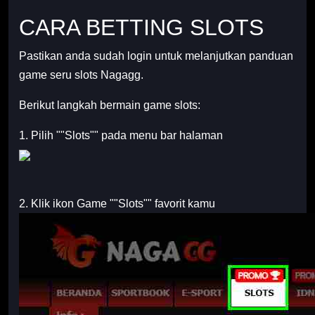
CARA BETTING SLOTS
Pastikan anda sudah login untuk melanjutkan panduan
game seru slots Nagagg.
Berikut langkah bermain game slots:
1. Pilih ""Slots"" pada menu bar halaman
2. Klik ikon Game ""Slots"" favorit kamu