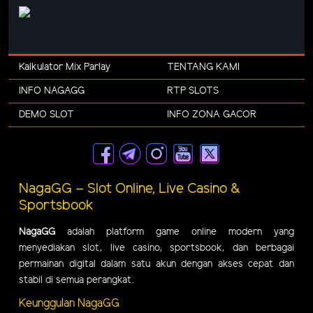
Kalkulator Mix Parlay
TENTANG KAMI
INFO NAGAGG
RTP SLOTS
DEMO SLOT
INFO ZONA GACOR
NagaGG – Slot Online, Live Casino &
Sportsbook
NagaGG
adalah platform game online modern yang
menyediakan slot, live casino, sportsbook, dan berbagai
permainan digital dalam satu akun dengan akses cepat dan
stabil di semua perangkat.
Keunggulan NagaGG