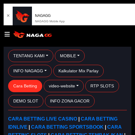
×
NAGAGG
NAGAGG Mobile App
TENTANG KAMI
MOBILE
INFO NAGAGG
Kalkulator Mix Parlay
Cara Betting
video-website
RTP SLOTS
DEMO SLOT
INFO ZONA GACOR
CARA BETTING LIVE CASINO
|
CARA BETTING
IDNLIVE
|
CARA BETTING SPORTSBOOK
|
CARA