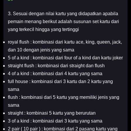
3. Sesuai dengan nilai kartu yang didapatkan apabila
pemain menang berikut adalah susunan set kartu dari
yang terkecil hingga yang tertinggi
royal flush : kombinasi dari kartu ace, king, queen, jack,
dan 10 dengan jenis yang sama
5 of a kind : kombinasi dari four of a kind dan kartu joker
straight flush : kombinasi dari straight dan flush
4 of a kind : kombinasi dari 4 kartu yang sama
full house : kombinasi dari 3 kartu dan 2 kartu yang
sama
flush : kombinasi dari 5 kartu yang memiliki jenis yang
sama
straight : kombinasi 5 kartu yang berurutan
3 of a kind : kombinasi dari 3 kartu yang sama
2 pair ( 10 pair ) : kombinasi dari 2 pasang kartu yang