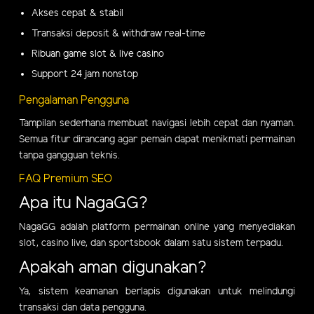
Akses cepat & stabil
Transaksi deposit & withdraw real-time
Ribuan game slot & live casino
Support 24 jam nonstop
Pengalaman Pengguna
Tampilan sederhana membuat navigasi lebih cepat dan nyaman.
Semua fitur dirancang agar pemain dapat menikmati permainan
tanpa gangguan teknis.
FAQ Premium SEO
Apa itu NagaGG?
NagaGG adalah platform permainan online yang menyediakan
slot, casino live, dan sportsbook dalam satu sistem terpadu.
Apakah aman digunakan?
Ya, sistem keamanan berlapis digunakan untuk melindungi
transaksi dan data pengguna.