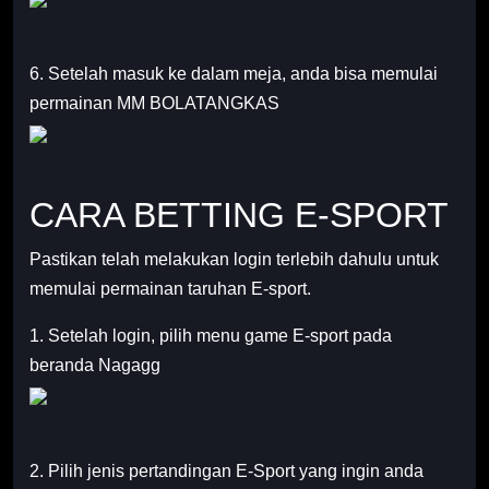
6. Setelah masuk ke dalam meja, anda bisa memulai
permainan MM BOLATANGKAS
CARA BETTING E-SPORT
Pastikan telah melakukan login terlebih dahulu untuk
memulai permainan taruhan E-sport.
1. Setelah login, pilih menu game E-sport pada
beranda Nagagg
2. Pilih jenis pertandingan E-Sport yang ingin anda