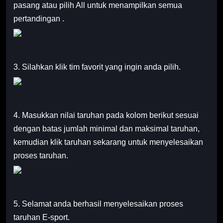
pasang atau pilih All untuk menampilkan semua
pertandingan .
3. Silahkan klik tim favorit yang ingin anda pilih.
4. Masukkan nilai taruhan pada kolom berikut sesuai
dengan batas jumlah minimal dan maksimal taruhan,
kemudian klik taruhan sekarang untuk menyelesaikan
proses taruhan.
5. Selamat anda berhasil menyelesaikan proses
taruhan E-sport.